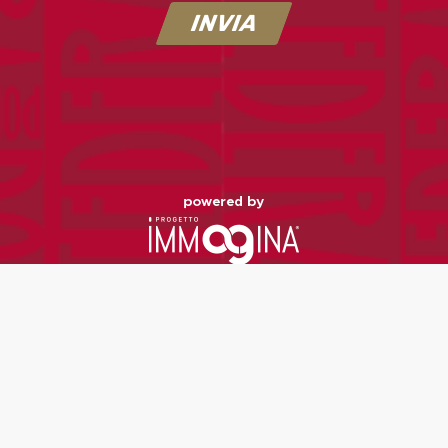
INVIA
US Pontedera