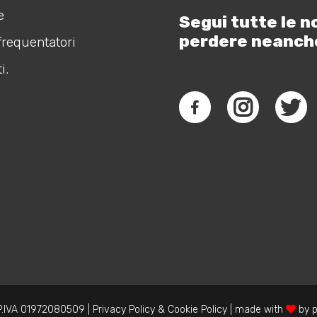
e
Segui tutte le n
perdere neanch
frequentatori
i.
.IVA 01972080509 |
Privacy Policy
&
Cookie Policy
| made with
by