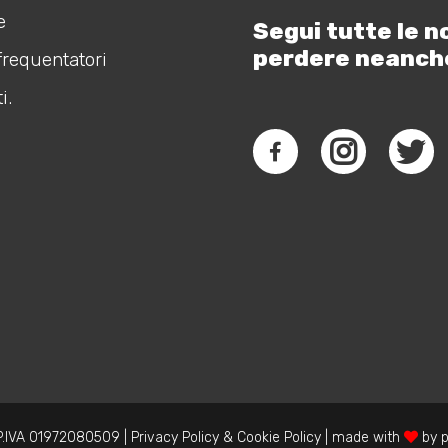
e
Segui tutte le n
perdere neanch
frequentatori
i.
.IVA 01972080509 |
Privacy Policy
&
Cookie Policy
| made with
by