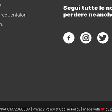
e
Segui tutte le n
perdere neanch
frequentatori
i.
.IVA 01972080509 |
Privacy Policy
&
Cookie Policy
| made with
by