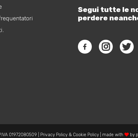
e
Segui tutte le n
perdere neanch
frequentatori
i.
.IVA 01972080509 |
Privacy Policy
&
Cookie Policy
| made with
by