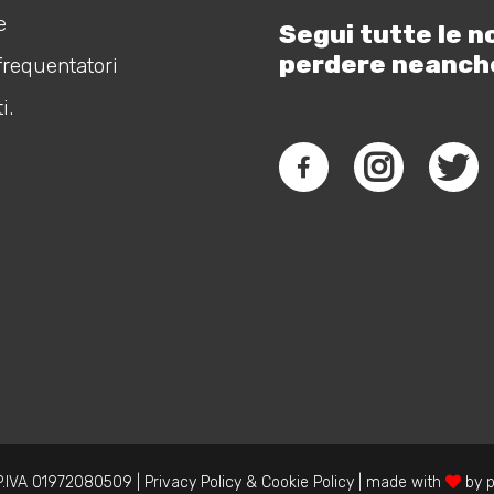
e
Segui tutte le n
perdere neanch
frequentatori
i.
.IVA 01972080509 |
Privacy Policy
&
Cookie Policy
| made with
by