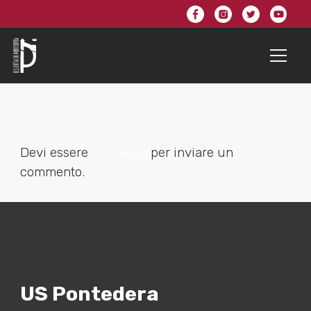
Devi essere
connesso
per inviare un
commento.
US Pontedera