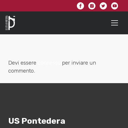
Devi essere
connesso
per inviare un
commento.
US Pontedera