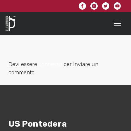
Devi essere
connesso
per inviare un
commento.
US Pontedera