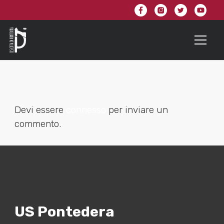
Devi essere
connesso
per inviare un
commento.
US Pontedera