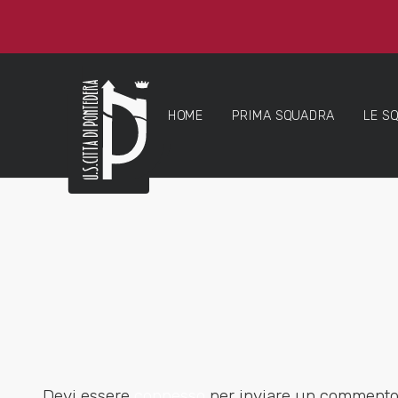
HOME
PRIMA SQUADRA
LE S
Devi essere
connesso
per inviare un commento