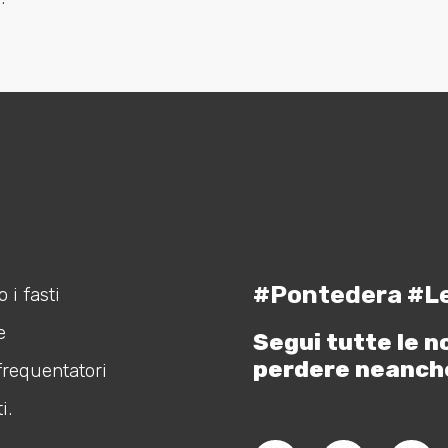
#Pontedera #L
 i fasti
e
Segui tutte le n
perdere neanch
frequentatori
i.