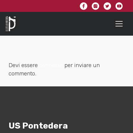
Devi essere
connesso
per inviare un
commento.
US Pontedera