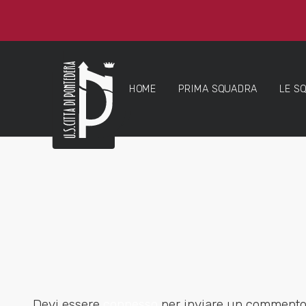
HOME
PRIMA SQUADRA
LE S
Devi essere
connesso
per inviare un commento