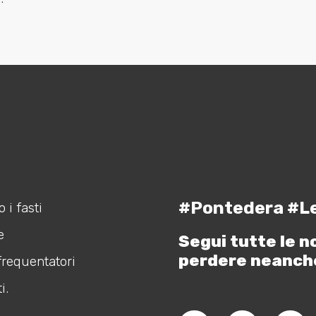
#Pontedera #L
 i fasti
e
Segui tutte le n
perdere neanch
frequentatori
i.