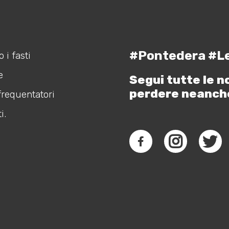
#Pontedera #L
 i fasti
e
Segui tutte le n
perdere neanch
frequentatori
i.