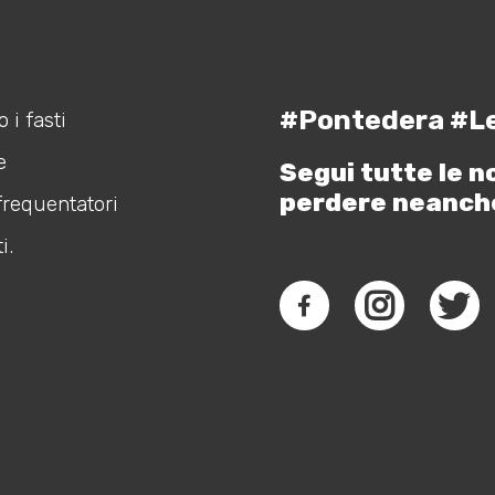
#Pontedera #L
 i fasti
e
Segui tutte le n
perdere neanch
frequentatori
i.