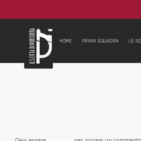
HOME
PRIMA SQUADRA
LE S
Devi essere
connesso
per inviare un commento