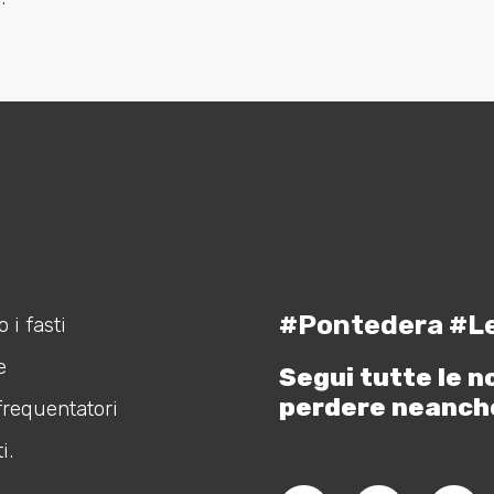
#Pontedera #L
 i fasti
e
Segui tutte le n
perdere neanch
frequentatori
i.