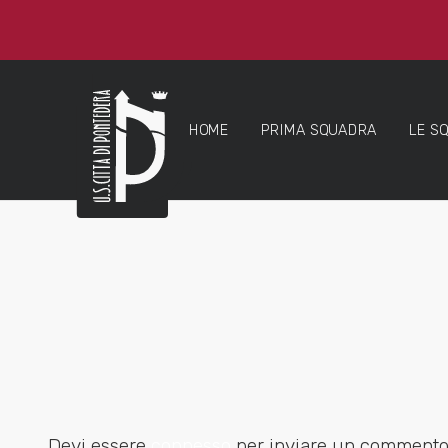
HOME
PRIMA SQUADRA
LE S
Devi essere
connesso
per inviare un commento