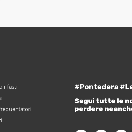
#Pontedera #L
 i fasti
e
Segui tutte le n
perdere neanch
frequentatori
i.