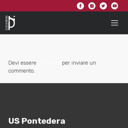
Devi essere
connesso
per inviare un
commento.
US Pontedera