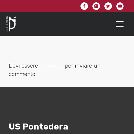
Devi essere
connesso
per inviare un
commento.
US Pontedera