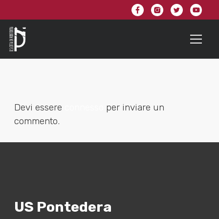
Devi essere
connesso
per inviare un
commento.
US Pontedera