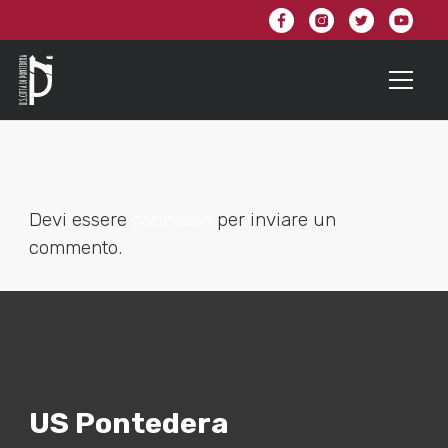
Devi essere
connesso
per inviare un
commento.
US Pontedera