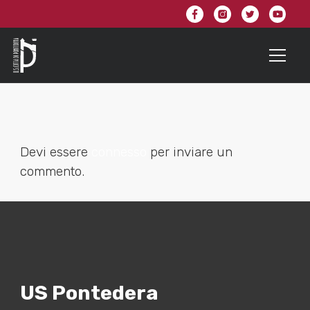
Devi essere
connesso
per inviare un
commento.
US Pontedera