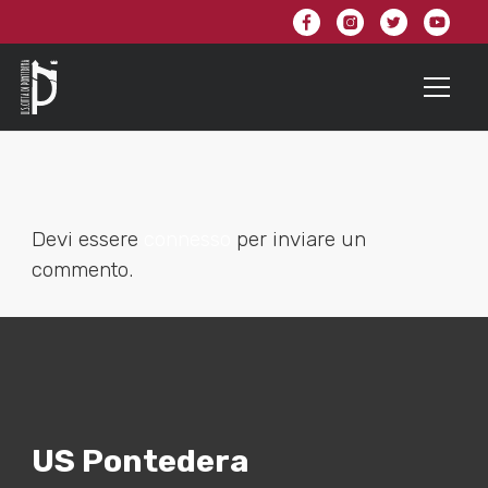
Devi essere
connesso
per inviare un
commento.
US Pontedera