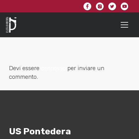
Devi essere
connesso
per inviare un
commento.
US Pontedera