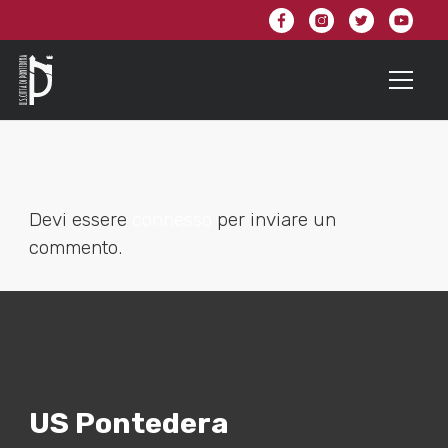
Devi essere
connesso
per inviare un
commento.
US Pontedera