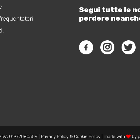
e
Segui tutte le n
perdere neanch
frequentatori
i.
.IVA 01972080509 |
Privacy Policy
&
Cookie Policy
| made with
by