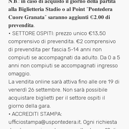
𝐍.𝐁.: 𝐢𝐧 𝐜𝐚𝐬𝐨 𝐝𝐢 𝐚𝐜𝐪𝐮𝐢𝐬𝐭𝐨 𝐢𝐥 𝐠𝐢𝐨𝐫𝐧𝐨 𝐝𝐞𝐥𝐥𝐚 𝐩𝐚𝐫𝐭𝐢𝐭𝐚
𝐚𝐥𝐥𝐚 𝐁𝐢𝐠𝐥𝐢𝐞𝐭𝐭𝐞𝐫𝐢𝐚 𝐒𝐭𝐚𝐝𝐢𝐨 𝐨 𝐚𝐥 𝐏𝐨𝐢𝐧𝐭 “𝐏𝐨𝐧𝐭𝐞𝐝𝐞𝐫𝐚
𝐂𝐮𝐨𝐫𝐞 𝐆𝐫𝐚𝐧𝐚𝐭𝐚” 𝐬𝐚𝐫𝐚𝐧𝐧𝐨 𝐚𝐠𝐠𝐢𝐮𝐧𝐭𝐢 €𝟐,𝟎𝟎 𝐝𝐢
𝐩𝐫𝐞𝐯𝐞𝐧𝐝𝐢𝐭𝐚.
• SETTORE OSPITI: prezzo unico €13,50
comprensivo di prevendita. €2 comprensivo
di prevendita per fascia 5-14 anni non
compiuti se accompagnati da adulto. Da 0 a 5
anni non compiuti se accompagnati ingresso
omaggio.
La vendita online sarà attiva fino alle ore 19 di
venerdì 26 settembre. Non sarà possibile
acquistare biglietti per il settore ospiti il
giorno della gara.
• ACCREDITI STAMPA:
ufficiostampa@uspontedera.it. Ogni richiesta