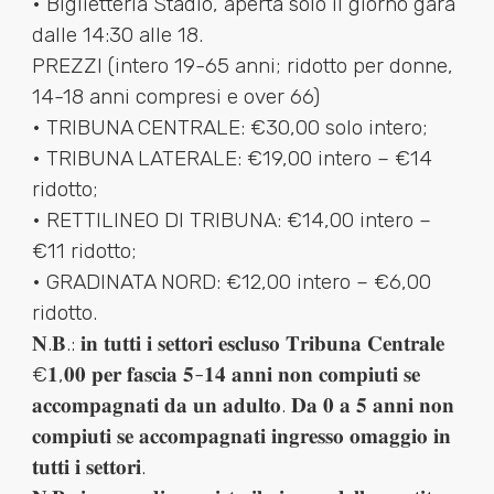
• Biglietteria Stadio, aperta solo il giorno gara
dalle 14:30 alle 18.
PREZZI (intero 19-65 anni; ridotto per donne,
14-18 anni compresi e over 66)
• TRIBUNA CENTRALE: €30,00 solo intero;
• TRIBUNA LATERALE: €19,00 intero – €14
ridotto;
• RETTILINEO DI TRIBUNA: €14,00 intero –
€11 ridotto;
• GRADINATA NORD: €12,00 intero – €6,00
ridotto.
𝐍.𝐁.: 𝐢𝐧 𝐭𝐮𝐭𝐭𝐢 𝐢 𝐬𝐞𝐭𝐭𝐨𝐫𝐢 𝐞𝐬𝐜𝐥𝐮𝐬𝐨 𝐓𝐫𝐢𝐛𝐮𝐧𝐚 𝐂𝐞𝐧𝐭𝐫𝐚𝐥𝐞
€𝟏,𝟎𝟎 𝐩𝐞𝐫 𝐟𝐚𝐬𝐜𝐢𝐚 𝟓-𝟏𝟒 𝐚𝐧𝐧𝐢 𝐧𝐨𝐧 𝐜𝐨𝐦𝐩𝐢𝐮𝐭𝐢 𝐬𝐞
𝐚𝐜𝐜𝐨𝐦𝐩𝐚𝐠𝐧𝐚𝐭𝐢 𝐝𝐚 𝐮𝐧 𝐚𝐝𝐮𝐥𝐭𝐨. 𝐃𝐚 𝟎 𝐚 𝟓 𝐚𝐧𝐧𝐢 𝐧𝐨𝐧
𝐜𝐨𝐦𝐩𝐢𝐮𝐭𝐢 𝐬𝐞 𝐚𝐜𝐜𝐨𝐦𝐩𝐚𝐠𝐧𝐚𝐭𝐢 𝐢𝐧𝐠𝐫𝐞𝐬𝐬𝐨 𝐨𝐦𝐚𝐠𝐠𝐢𝐨 𝐢𝐧
𝐭𝐮𝐭𝐭𝐢 𝐢 𝐬𝐞𝐭𝐭𝐨𝐫𝐢.