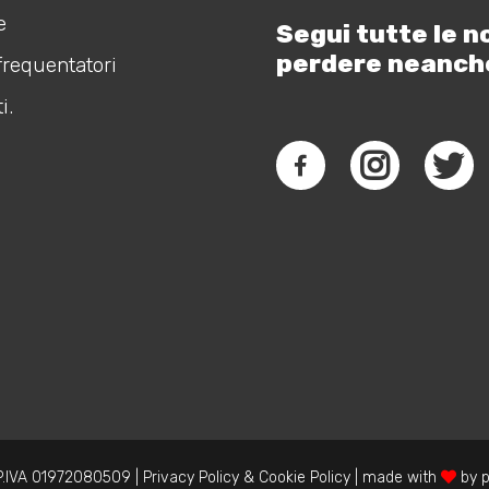
e
Segui tutte le n
perdere neanch
frequentatori
i.
.IVA 01972080509 |
Privacy Policy
&
Cookie Policy
| made with
by