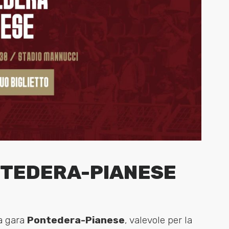
ONTEDERA-PIANESE
la gara
Pontedera-Pianese
, valevole per la