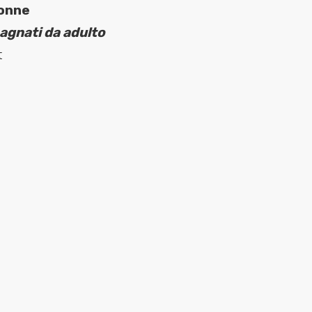
donne
gnati da adulto
t