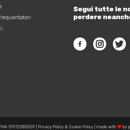
e
Segui tutte le n
perdere neanch
frequentatori
i.
.IVA 01972080509 |
Privacy Policy
&
Cookie Policy
| made with
by