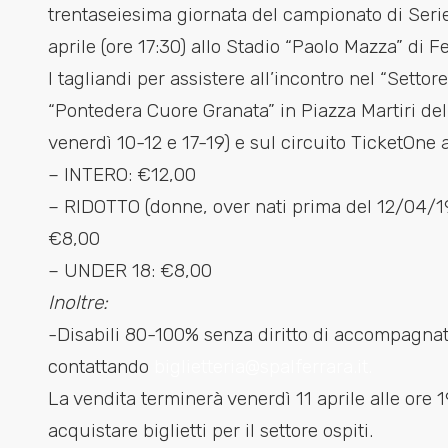
trentaseiesima giornata del campionato di Se
aprile (ore 17:30) allo Stadio “Paolo Mazza” di Fe
I tagliandi per assistere all’incontro nel “Settor
“Pontedera Cuore Granata” in Piazza Martiri dell
venerdì 10-12 e 17-19) e sul circuito TicketOne 
– INTERO: €12,00
– RIDOTTO (donne, over nati prima del 12/04/19
€8,00
– UNDER 18: €8,00
Inoltre:
-Disabili 80-100% senza diritto di accompagnato
contattando
biglietteria@
spalferrara.it.
La vendita terminerà venerdì 11 aprile alle ore 1
acquistare biglietti per il settore ospiti.