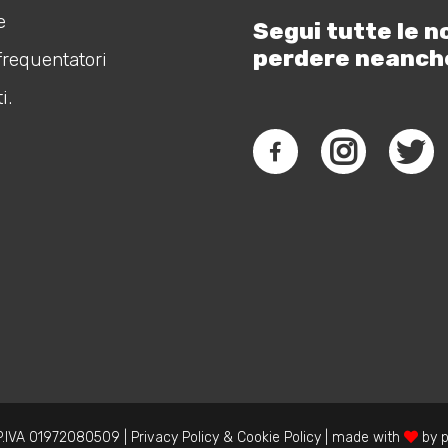
e
Segui tutte le n
perdere neanch
frequentatori
i.
.IVA 01972080509 |
Privacy Policy
&
Cookie Policy
| made with
by