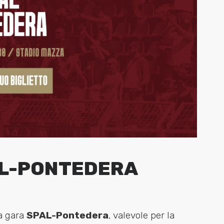
PAL-PONTEDERA
la gara
SPAL
-Pontedera
, valevole per la