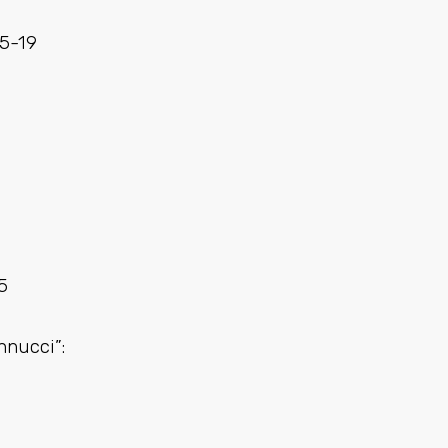
15-19
5
nnucci”: