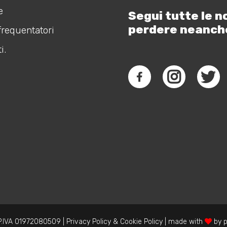
e
Segui tutte le n
perdere neanch
frequentatori
i.
.IVA 01972080509 |
Privacy Policy
&
Cookie Policy
| made with
by