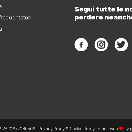
e
Segui tutte le n
perdere neanch
frequentatori
i.
.IVA 01972080509 |
Privacy Policy
&
Cookie Policy
| made with
by