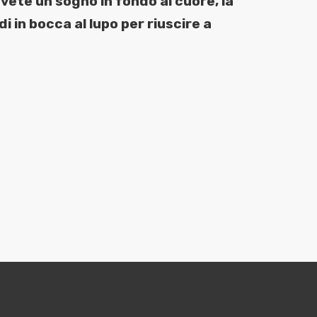
avete un sogno in fondo al cuore, la
i in bocca al lupo per riuscire a