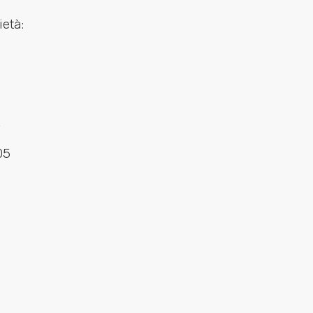
età:
4
05