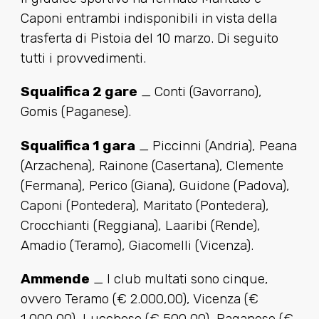
Caponi entrambi indisponibili in vista della
trasferta di Pistoia del 10 marzo. Di seguito
tutti i provvedimenti.
Squalifica 2 gare
_ Conti (Gavorrano),
Gomis (Paganese).
Squalifica 1 gara
_ Piccinni (Andria), Peana
(Arzachena), Rainone (Casertana), Clemente
(Fermana), Perico (Giana), Guidone (Padova),
Caponi (Pontedera), Maritato (Pontedera),
Crocchianti (Reggiana), Laaribi (Rende),
Amadio (Teramo), Giacomelli (Vicenza).
Ammende
_ I club multati sono cinque,
ovvero Teramo (€ 2.000,00), Vicenza (€
1.000,00), Lucchese (€ 500,00), Paganese (€