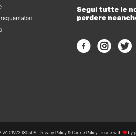
e
Segui tutte le n
perdere neanch
frequentatori
i.
.IVA 01972080509 |
Privacy Policy
&
Cookie Policy
| made with
by