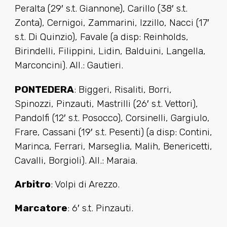
Peralta (29′ s.t. Giannone), Carillo (38′ s.t.
Zonta), Cernigoi, Zammarini, Izzillo, Nacci (17′
s.t. Di Quinzio), Favale (a disp: Reinholds,
Birindelli, Filippini, Lidin, Balduini, Langella,
Marconcini). All.: Gautieri.
PONTEDERA
: Biggeri, Risaliti, Borri,
Spinozzi, Pinzauti, Mastrilli (26′ s.t. Vettori),
Pandolfi (12′ s.t. Posocco), Corsinelli, Gargiulo,
Frare, Cassani (19′ s.t. Pesenti) (a disp: Contini,
Marinca, Ferrari, Marseglia, Malih, Benericetti,
Cavalli, Borgioli). All.: Maraia.
Arbitro
: Volpi di Arezzo.
Marcatore
: 6′ s.t. Pinzauti.