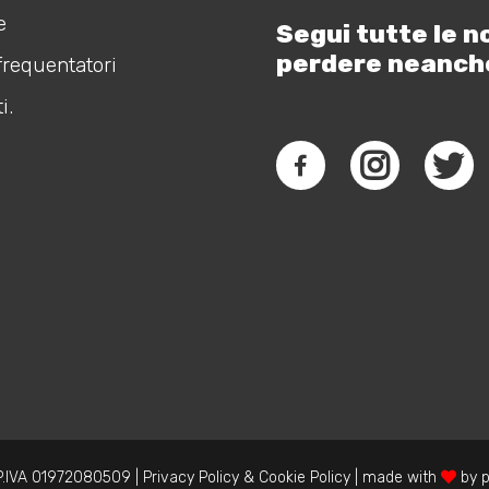
e
Segui tutte le n
perdere neanch
frequentatori
i.
.IVA 01972080509 |
Privacy Policy
&
Cookie Policy
| made with
by