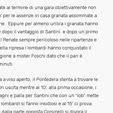
nate al termine di una gara obiettivamente non
po’ per le assenze in casa granata assommate a
siche. Eppure per almeno un’ora i granata hanno
re dopo il vantaggio di Santini e dopo un primo
l Renate sempre pericoloso nelle ripartenze e
ella ripresa i lombardi hanno conquistato il
gione a mister Foschi dato che il pari è
minuti.
a a viso aperto, il Pontedera stenta a trovare le
n uscita mentre al 10’, alla prima occasione, i
agni e palla per Santini che con un “lob” mette
 lombardi si fanno insidiosi e al 15’ ci prova
dalla parte opposta Corsinelli si divora il