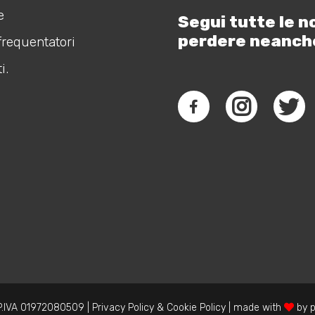
e
Segui tutte le n
perdere neanch
frequentatori
i.
.IVA 01972080509 |
Privacy Policy
&
Cookie Policy
| made with
by