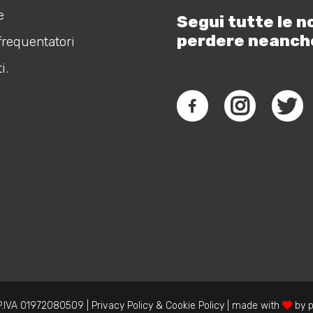
e
Segui tutte le n
perdere neanch
frequentatori
i.
.IVA 01972080509 |
Privacy Policy
&
Cookie Policy
| made with
by