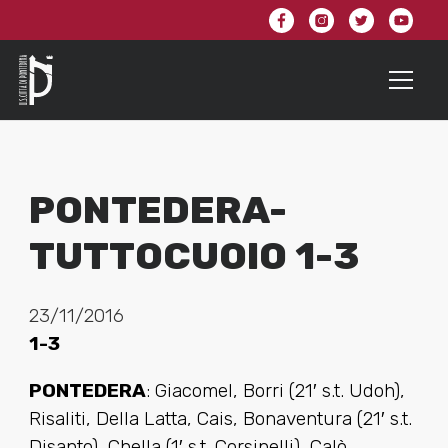
PONTEDERA-
TUTTOCUOIO 1-3
23/11/2016
1-3
PONTEDERA
: Giacomel, Borri (21′ s.t. Udoh),
Risaliti, Della Latta, Cais, Bonaventura (21′ s.t.
Disanto), Chella (1′ s.t. Corsinelli), Calò,