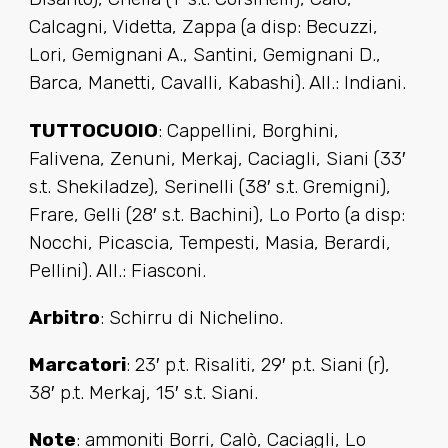
Calcagni, Videtta, Zappa (a disp: Becuzzi,
Lori, Gemignani A., Santini, Gemignani D.,
Barca, Manetti, Cavalli, Kabashi). All.: Indiani.
TUTTOCUOIO
: Cappellini, Borghini,
Falivena, Zenuni, Merkaj, Caciagli, Siani (33′
s.t. Shekiladze), Serinelli (38′ s.t. Gremigni),
Frare, Gelli (28′ s.t. Bachini), Lo Porto (a disp:
Nocchi, Picascia, Tempesti, Masia, Berardi,
Pellini). All.: Fiasconi.
Arbitro
: Schirru di Nichelino.
Marcatori
: 23′ p.t. Risaliti, 29′ p.t. Siani (r),
38′ p.t. Merkaj, 15′ s.t. Siani.
Note
: ammoniti Borri, Calò, Caciagli, Lo