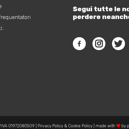
e
Segui tutte le n
perdere neanch
frequentatori
i.
.IVA 01972080509 |
Privacy Policy
&
Cookie Policy
| made with
by