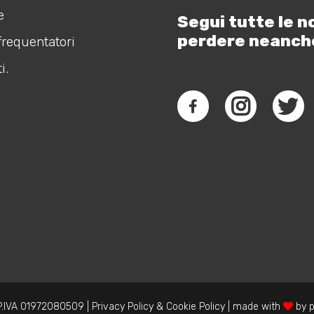
e
Segui tutte le n
perdere neanch
frequentatori
i.
.IVA 01972080509 |
Privacy Policy
&
Cookie Policy
| made with
by