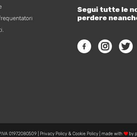
e
Segui tutte le n
perdere neanch
frequentatori
i.
.IVA 01972080509 |
Privacy Policy
&
Cookie Policy
| made with
by