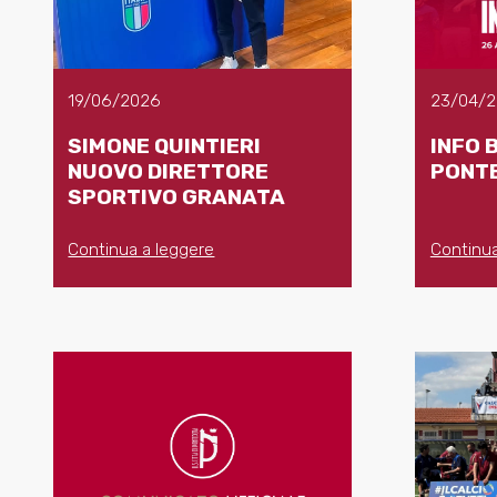
19/06/2026
23/04/
SIMONE QUINTIERI
INFO B
NUOVO DIRETTORE
PONT
SPORTIVO GRANATA
Continua a leggere
Continua