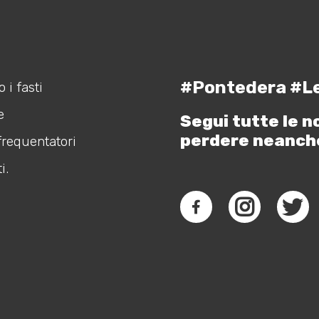
#Pontedera #L
 i fasti
e
Segui tutte le n
perdere neanch
frequentatori
i.