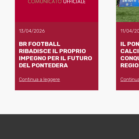
13/04/2026
11/04/2
BR FOOTBALL
IL PO
RIBADISCE IL PROPRIO
CALCI
IMPEGNO PER IL FUTURO
CONQU
DEL PONTEDERA
REGI
Continua a leggere
Continua