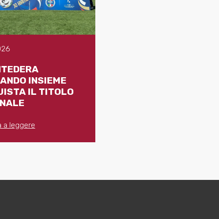
026
NTEDERA
ANDO INSIEME
ISTA IL TITOLO
ONALE
 a leggere