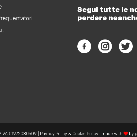
e
Segui tutte le n
perdere neanch
frequentatori
i.
.IVA 01972080509 |
Privacy Policy
&
Cookie Policy
| made with
by