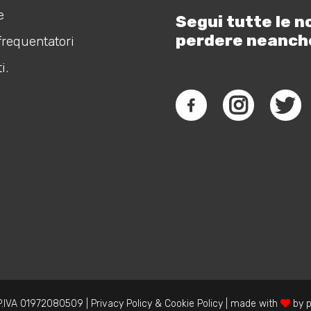
e
Segui tutte le n
perdere neanch
frequentatori
i.
.IVA 01972080509 |
Privacy Policy
&
Cookie Policy
| made with
by