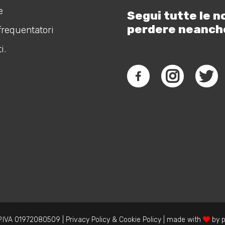
e
Segui tutte le n
perdere neanch
frequentatori
i.
.IVA 01972080509 |
Privacy Policy
&
Cookie Policy
| made with
by